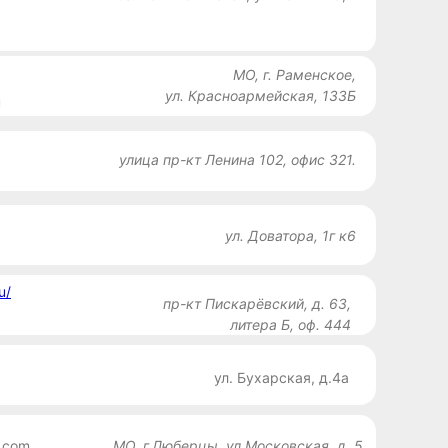
МО, г. Раменское,
ул. Красноармейская, 133Б
u
улица пр-кт Ленина 102, офис 321.
ул. Доватора, 1г к6
u/
пр-кт Пискарёвский, д. 63,
литера Б, оф. 444
ул. Бухарская, д.4а
.com
МО, г.Люберцы, ул.Московская, д. 5