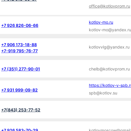
office@kotlovprom.ru
kotlov-mo.ru
+7 926 826-06-66
kotlov-mo@yandex.r
+7 906 173-18-88
kotlovvlg@yandex.ru
+7-919 795-76-77
+7 (351) 277-90-01
chelb@kotlovprom.ru
https://kotlov-v-spb.r
+7 931 999-09-82
spb@kotlov.su
+7(843) 253-77-52
+7 926 583-70-29
kotlovmoscow@gmail