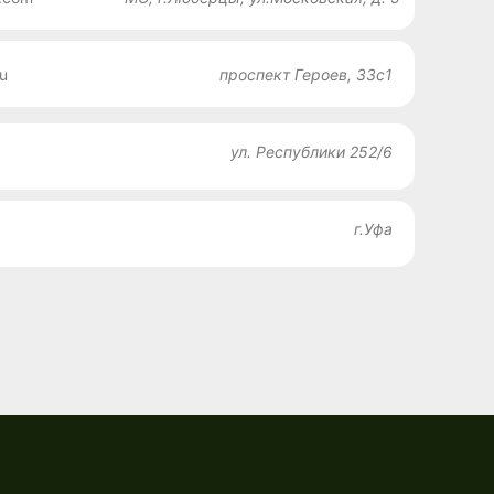
u
проспект Героев, 33с1
ул. Республики 252/6
г.Уфа