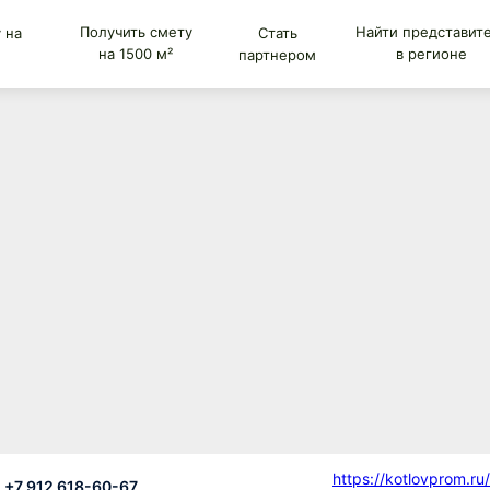
Получить смету
Найти представит
 на
Стать
на 1500 м²
в регионе
партнером
https://kotlovprom.ru/
+7 912 618-60-67